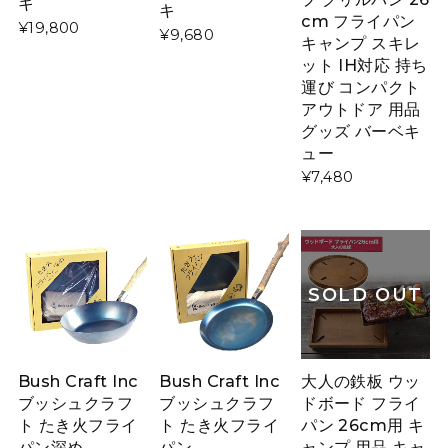
キ
キ
cm フライパン
¥19,800
¥9,680
キャンプ スキレ
ット IH対応 持ち
運び コンパクト
アウトドア 用品
グッズ バーベキ
ュー
¥7,480
SOLD OUT
Bush Craft Inc
Bush Craft Inc
大人の鉄板 ウッ
ブッシュクラフ
ブッシュクラフ
ドボード フライ
ト たき火フライ
ト たき火フライ
パン 26cm用 キ
パン深め
パン
ャンプ 用品 キャ