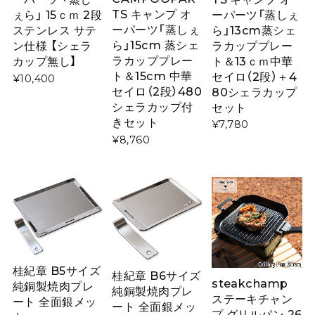
TS キャンプ オ
ーパーツ「蒸しぇ
ぇら」 15ｃｍ 2段
ーパーツ「蒸しぇ
ら」13cm蒸シェ
ステンレス サテ
ら」15cm 蒸シェ
ラカッププレー
ン仕様 【シェラ
ラカッププレー
ト＆13ｃｍ中華
カップ無し】
ト＆15cm 中華
セイロ（2段）＋4
¥10,400
セイロ（2段）480
80シェラカップ
シェラカップ付
セット
きセット
¥7,780
¥8,760
桂紀章 B5サイズ
桂紀章 B6サイズ
steakchamp
純銅製焼肉プレ
純銅製焼肉プレ
ステーキチャン
ート 全面銀メッ
ート 全面銀メッ
プ グリルパン 26