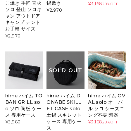
こ焼き 手軽 直火
鍋敷き
¥3,168
20%OFF
ソロ 登山 ソロキ
¥2,970
ャン アウトドア
キャンプ テント
お手軽 サイズ
¥2,970
SOLD OUT
hime ハイム TO
hime ハイム D
hime ハイム OV
BAN GRILL sol
ONABE SKILL
AL solo オーバ
o ソロ 陶板 ケー
ET CASE solo
ル ソロ シーズニ
ス 専用ケース
土鍋 スキレット
ング不要 陶器
ケース 専用ケー
¥3,960
¥3,168
20%OFF
ス