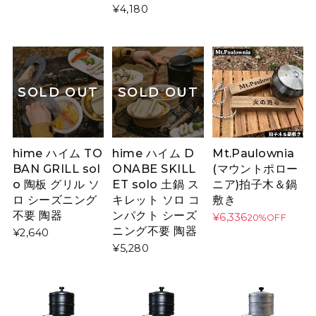
¥4,180
SOLD OUT
SOLD OUT
hime ハイム TO
hime ハイム D
Mt.Paulownia
BAN GRILL sol
ONABE SKILL
(マウントポロー
o 陶板 グリル ソ
ET solo 土鍋 ス
ニア)拍子木＆鍋
ロ シーズニング
キレット ソロ コ
敷き
不要 陶器
ンパクト シーズ
¥6,336
20%OFF
ニング不要 陶器
¥2,640
¥5,280