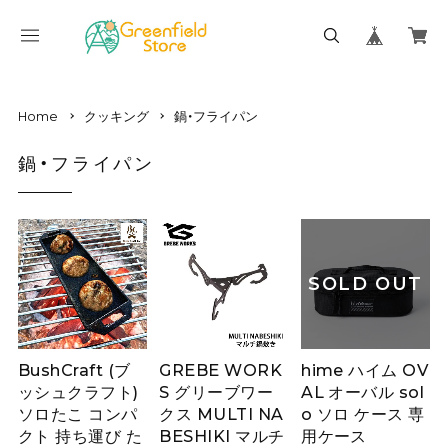
Home
クッキング
鍋・フライパン
鍋・フライパン
SOLD OUT
BushCraft (ブ
GREBE WORK
hime ハイム OV
ッシュクラフト)
S グリーブワー
AL オーバル sol
ソロたこ コンパ
クス MULTI NA
o ソロ ケース 専
クト 持ち運び た
BESHIKI マルチ
用ケース