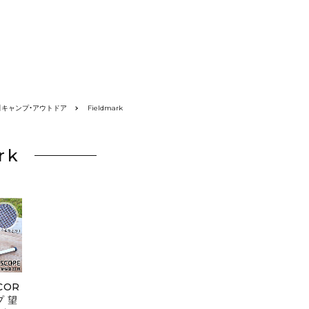
】キャンプ・アウトドア
Fieldmark
rk
SCOR
プ 望