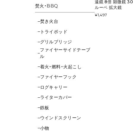
遠鏡 8倍 顕微鏡 3
焚火・BBQ
ルーペ 拡大鏡
¥1,497
焚き火台
トライポッド
グリルブリッジ
ファイヤーサイドテーブ
ル
着火・燃料・火起こし
ファイヤーフック
ログキャリー
ライターカバー
鉄板
ウインドスクリーン
小物