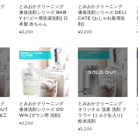
ング
とみおかクリーニング
とみおかクリーニング
液体洗剤シリーズ BAB
液体洗剤シリーズ DELI
Y (ベビー用洗濯洗剤) 日
CATE (おしゃれ着用洗
本製 赤ちゃん
剤)
¥2,200
¥2,200
SOLD OUT
ング
とみおかクリーニング
とみおかクリーニング
UT
液体洗剤シリーズ DO
オリジナル 洗濯 洗剤 フ
水加工
WN (ダウン用 洗剤)
ラワー (ミルク缶入り)
粉末洗剤
¥2,200
¥2,200