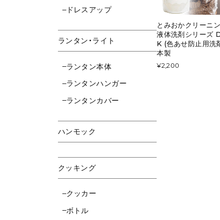
ドレスアップ
とみおかクリーニ
液体洗剤シリーズ D
ランタン・ライト
K (色あせ防止用洗剤
本製
¥2,200
ランタン本体
ランタンハンガー
ランタンカバー
ハンモック
クッキング
クッカー
ボトル