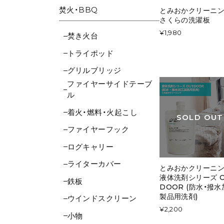
焚火・BBQ
とみおかクリーニ
さくらの洗濯板
¥1,980
焚き火台
トライポッド
グリルブリッジ
ファイヤーサイドテーブ
ル
着火・燃料・火起こし
SOLD OUT
ファイヤーフック
ログキャリー
ライターカバー
とみおかクリーニ
液体洗剤シリーズ O
鉄板
DOOR (防水・撥
製品用洗剤)
ウインドスクリーン
¥2,200
小物