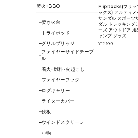
焚火・BBQ
FlipRocks(フリ
ックス) アルティメ
サンダル スポーツ
焚き火台
ダル トレッキング
ーズ アウトドア 用
トライポッド
ャンプ グッズ
グリルブリッジ
¥12,100
ファイヤーサイドテーブ
ル
着火・燃料・火起こし
ファイヤーフック
ログキャリー
ライターカバー
鉄板
ウインドスクリーン
小物