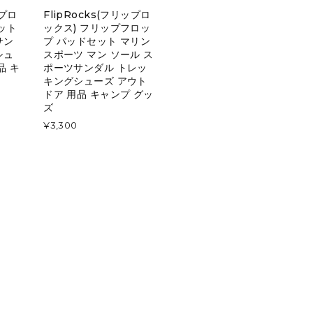
ップロ
FlipRocks(フリップロ
ット
ックス) フリップフロッ
サン
プ パッドセット マリン
シュ
スポーツ マン ソール ス
品 キ
ポーツサンダル トレッ
キングシューズ アウト
ドア 用品 キャンプ グッ
ズ
¥3,300