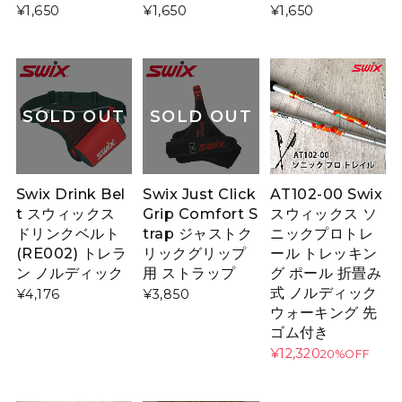
¥1,650
¥1,650
¥1,650
SOLD OUT
SOLD OUT
Swix Drink Bel
Swix Just Click
AT102-00 Swix
t スウィックス
Grip Comfort S
スウィックス ソ
ドリンクベルト
trap ジャストク
ニックプロトレ
(RE002) トレラ
リックグリップ
ール トレッキン
ン ノルディック
用 ストラップ
グ ポール 折畳み
式 ノルディック
¥4,176
¥3,850
ウォーキング 先
ゴム付き
¥12,320
20%OFF