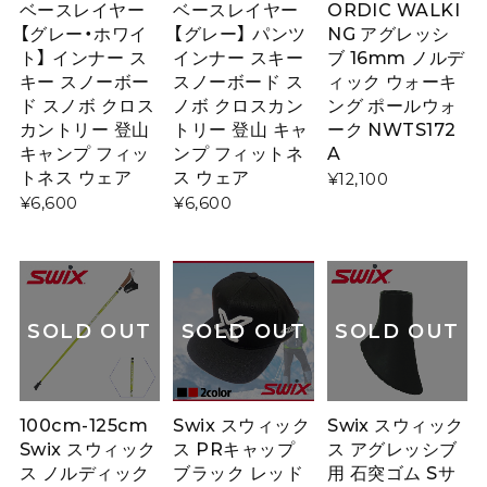
ベースレイヤー
ベースレイヤー
ORDIC WALKI
【グレー・ホワイ
【グレー】 パンツ
NG アグレッシ
ト】 インナー ス
インナー スキー
ブ 16mm ノルデ
キー スノーボー
スノーボード ス
ィック ウォーキ
ド スノボ クロス
ノボ クロスカン
ング ポールウォ
カントリー 登山
トリー 登山 キャ
ーク NWTS172
キャンプ フィッ
ンプ フィットネ
A
トネス ウェア
ス ウェア
¥12,100
¥6,600
¥6,600
SOLD OUT
SOLD OUT
SOLD OUT
100cm-125cm
Swix スウィック
Swix スウィック
Swix スウィック
ス PRキャップ
ス アグレッシブ
ス ノルディック
ブラック レッド
用 石突ゴム Sサ