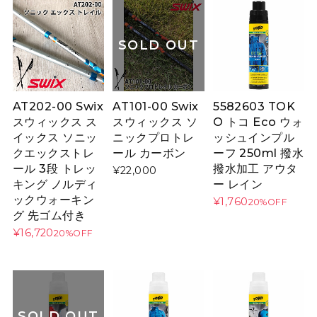
SOLD OUT
AT202-00 Swix
AT101-00 Swix
5582603 TOK
スウィックス ス
スウィックス ソ
O トコ Eco ウォ
イックス ソニッ
ニックプロトレ
ッシュインプル
クエックストレ
ール カーボン
ーフ 250ml 撥水
ール 3段 トレッ
撥水加工 アウタ
¥22,000
キング ノルディ
ー レイン
ックウォーキン
¥1,760
20%OFF
グ 先ゴム付き
¥16,720
20%OFF
SOLD OUT