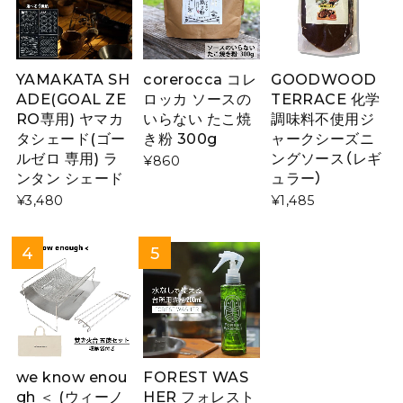
YAMAKATA SH
corerocca コレ
GOODWOOD
ADE(GOAL ZE
ロッカ ソースの
TERRACE 化学
RO専用) ヤマカ
いらない たこ焼
調味料不使用ジ
タシェード(ゴー
き粉 300g
ャークシーズニ
ルゼロ 専用) ラ
ングソース（レギ
¥860
ンタン シェード
ュラー）
¥3,480
¥1,485
we know enou
FOREST WAS
gh ＜ (ウィーノ
HER フォレスト