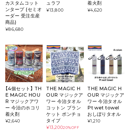
カスタムコット
ュラフ
着火剤
ンタープ (セミオ
¥13,800
¥4,620
ーダー 受注生産
商品)
¥86,680
【4個セット】 TH
THE MAGIC H
THE MAGIC H
E MAGIC HOU
OUR マジックア
OUR マジックア
R マジックアワ
ワー 今治タオル
ワー 今治タオル
ー 今治のホコリ
コットン ブラン
Pt wet towel
着火剤
ケット ポンチョ
おしぼりタオル
タイプ
¥2,640
¥1,210
¥13,200
20%OFF