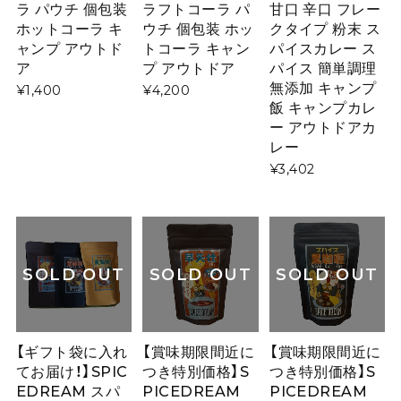
ラフトコーラ パ
甘口 辛口 フレー
ラ パウチ 個包装
ウチ 個包装 ホッ
クタイプ 粉末 ス
ホットコーラ キ
トコーラ キャン
パイスカレー ス
ャンプ アウトド
プ アウトドア
パイス 簡単調理
ア
無添加 キャンプ
¥4,200
¥1,400
飯 キャンプカレ
ー アウトドアカ
レー
¥3,402
SOLD OUT
SOLD OUT
SOLD OUT
【ギフト袋に入れ
【賞味期限間近に
【賞味期限間近に
てお届け！】SPIC
つき特別価格】S
つき特別価格】S
EDREAM スパ
PICEDREAM
PICEDREAM