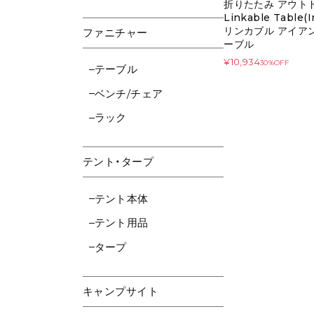
折りたたみ アウト
Linkable Table(I
リンカブル アイアン
ファニチャー
ーブル
¥10,934
30%OFF
テーブル
ベンチ/チェア
ラック
テント・タープ
テント本体
テント用品
タープ
キャンプサイト