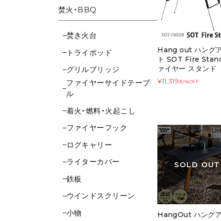
焚火・BBQ
焚き火台
Hang out ハング
トライポッド
ト SOT Fire Stan
ァイヤー スタンド
グリルブリッジ
¥11,319
ファイヤーサイドテーブ
30%OFF
ル
着火・燃料・火起こし
ファイヤーフック
ログキャリー
ライターカバー
SOLD OUT
鉄板
ウインドスクリーン
小物
HangOut ハング