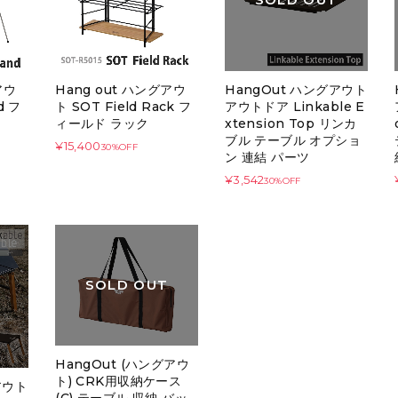
アウ
Hang out ハングアウ
HangOut ハングアウト
d フ
ト SOT Field Rack フ
アウトドア Linkable E
ィールド ラック
xtension Top リンカ
ブル テーブル オプショ
¥15,400
30%OFF
ン 連結 パーツ
¥3,542
30%OFF
SOLD OUT
HangOut (ハングアウ
ト) CRK用収納ケース
アウト
(C) テーブル 収納 バッ