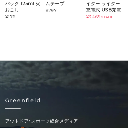
パック 125ml 火
ムテープ
イター ライター
おこし
充電式 USB充電
¥297
¥176
¥3,465
30%OFF
Greenfield
アウトドア・スポーツ総合メディア