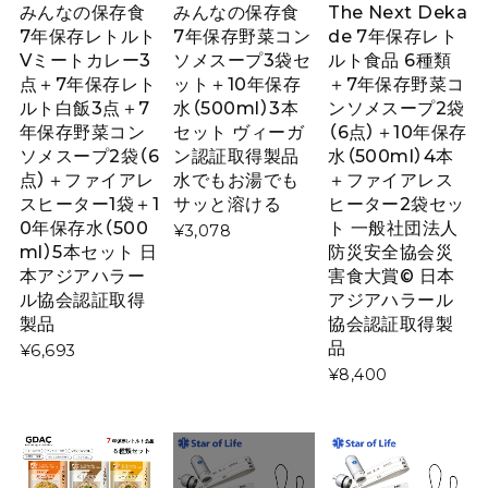
みんなの保存食
みんなの保存食
The Next Deka
7年保存レトルト
7年保存野菜コン
de 7年保存レト
Vミートカレー3
ソメスープ3袋セ
ルト食品 6種類
点＋7年保存レト
ット＋10年保存
＋7年保存野菜コ
ルト白飯3点＋7
水（500ml）3本
ンソメスープ2袋
年保存野菜コン
セット ヴィーガ
（6点）＋10年保存
ソメスープ2袋（6
ン認証取得製品
水（500ml）4本
点）＋ファイアレ
水でもお湯でも
＋ファイアレス
スヒーター1袋＋1
サッと溶ける
ヒーター2袋セッ
0年保存水（500
ト 一般社団法人
¥3,078
ml）5本セット 日
防災安全協会災
本アジアハラー
害食大賞© 日本
ル協会認証取得
アジアハラール
製品
協会認証取得製
品
¥6,693
¥8,400