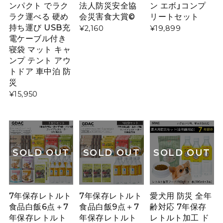
ンパクト でラク
法人防災安全協
ン エボ」コンプ
ラク運べる 硬め
会災害食大賞©
リートセット
持ち運び USB充
¥2,160
¥19,899
電ケーブル付き
寝袋 マット キャ
ンプ テント アウ
トドア 車中泊 防
災
¥15,950
SOLD OUT
SOLD OUT
SOLD OUT
7年保存レトルト
7年保存レトルト
愛犬用 防災 全年
食品白飯6点＋7
食品白飯9点＋7
齢対応 7年保存
年保存レトルト
年保存レトルト
レトルト加工 ド