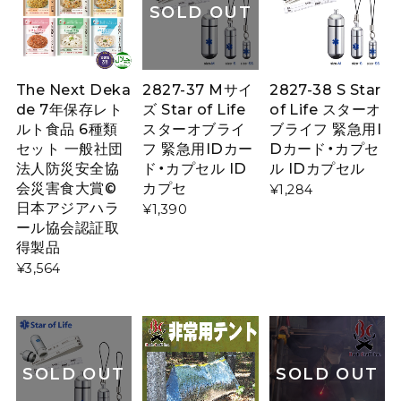
SOLD OUT
The Next Deka
2827-37 Mサイ
2827-38 S Star
de 7年保存レト
ズ Star of Life
of Life スターオ
ルト食品 6種類
スターオブライ
ブライフ 緊急用I
セット 一般社団
フ 緊急用IDカー
Dカード・カプセ
法人防災安全協
ド・カプセル ID
ル IDカプセル
会災害食大賞©
カプセ
¥1,284
日本アジアハラ
¥1,390
ール協会認証取
得製品
¥3,564
SOLD OUT
SOLD OUT