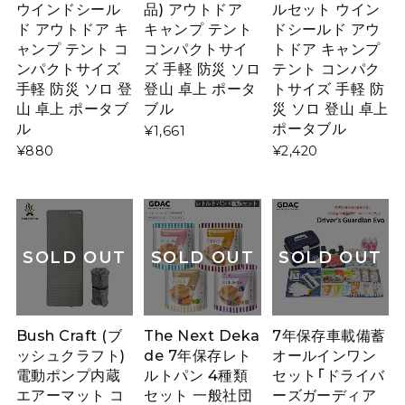
ウインドシール
品) アウトドア
ルセット ウイン
ド アウトドア キ
キャンプ テント
ドシールド アウ
ャンプ テント コ
コンパクトサイ
トドア キャンプ
ンパクトサイズ
ズ 手軽 防災 ソロ
テント コンパク
手軽 防災 ソロ 登
登山 卓上 ポータ
トサイズ 手軽 防
山 卓上 ポータブ
ブル
災 ソロ 登山 卓上
ル
ポータブル
¥1,661
¥880
¥2,420
SOLD OUT
SOLD OUT
SOLD OUT
Bush Craft (ブ
The Next Deka
7年保存車載備蓄
ッシュクラフト)
de 7年保存レト
オールインワン
電動ポンプ内蔵
ルトパン 4種類
セット「ドライバ
エアーマット コ
セット 一般社団
ーズガーディア