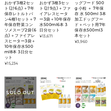
おかず3種2セッ
おかず3種3セッ
ッグフード 500
ト（計6点）＋7年
ト（計9点）＋ファ
g 小粒 ＋ 7年保
保存レトルトパ
イアレスヒータ
存 水 500ml 3本
ン4種1セット＋7
ー3袋＋10年保存
加工ドッグフー
年保存野菜コン
水500ml6本 3
ド＋ペット用7年
ソメスープ2袋（6
日分セット
保存水500ml3
点）＋ファイアレ
本セット
¥13,671
スヒーター3袋＋
¥3,960
10年保存水500
ml8本 3日分セ
ット
¥15,234
SOLD OUT