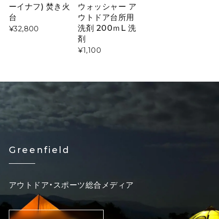
ーイナフ) 焚き火
ウォッシャー ア
台
ウトドア台所用
洗剤 200ｍL 洗
¥32,800
剤
¥1,100
Greenfield
アウトドア・スポーツ総合メディア