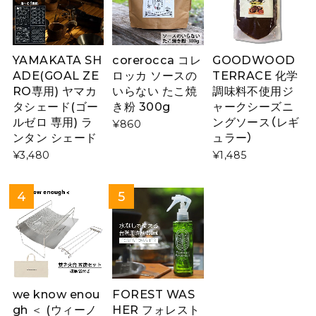
YAMAKATA SH
corerocca コレ
GOODWOOD
ADE(GOAL ZE
ロッカ ソースの
TERRACE 化学
RO専用) ヤマカ
いらない たこ焼
調味料不使用ジ
タシェード(ゴー
き粉 300g
ャークシーズニ
ルゼロ 専用) ラ
ングソース（レギ
¥860
ンタン シェード
ュラー）
¥3,480
¥1,485
we know enou
FOREST WAS
gh ＜ (ウィーノ
HER フォレスト