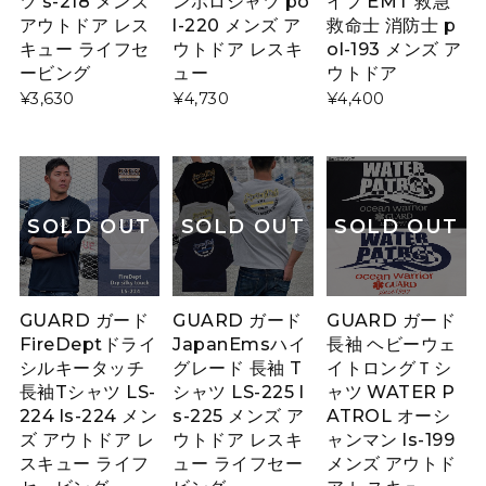
ツ s-218 メンズ
ンポロシャツ po
イフ EMT 救急
アウトドア レス
l-220 メンズ ア
救命士 消防士 p
キュー ライフセ
ウトドア レスキ
ol-193 メンズ ア
ービング
ュー
ウトドア
¥3,630
¥4,730
¥4,400
SOLD OUT
SOLD OUT
SOLD OUT
GUARD ガード
GUARD ガード
GUARD ガード
FireDeptドライ
JapanEmsハイ
長袖 ヘビーウェ
シルキータッチ
グレード 長袖 T
イトロングＴシ
長袖Tシャツ LS-
シャツ LS-225 l
ャツ WATER P
224 ls-224 メン
s-225 メンズ ア
ATROL オーシ
ズ アウトドア レ
ウトドア レスキ
ャンマン ls-199
スキュー ライフ
ュー ライフセー
メンズ アウトド