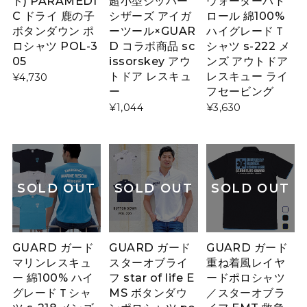
ド) PARAMEDI
超小型ジッパー
ウォーターパト
C ドライ 鹿の子
シザーズ アイガ
ロール 綿100%
ボタンダウン ポ
ーツール×GUAR
ハイグレードＴ
ロシャツ POL-3
D コラボ商品 sc
シャツ s-222 メ
05
issorskey アウ
ンズ アウトドア
トドア レスキュ
レスキュー ライ
¥4,730
ー
フセービング
¥1,044
¥3,630
SOLD OUT
SOLD OUT
SOLD OUT
GUARD ガード
GUARD ガード
GUARD ガード
マリンレスキュ
スターオブライ
重ね着風レイヤ
ー 綿100% ハイ
フ star of life E
ードポロシャツ
グレードＴシャ
MS ボタンダウ
／スターオブラ