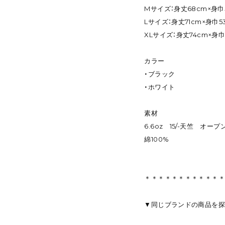
Mサイズ：身丈68cm×身巾
Lサイズ：身丈71cm×身巾5
XLサイズ：身丈74cm×身巾
カラー
・ブラック
・ホワイト
素材
6.6oz 15/-天竺 オー
綿100%
＊＊＊＊＊＊＊＊＊＊＊
▼同じブランドの商品を