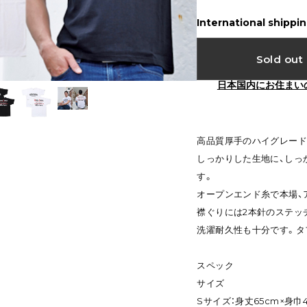
International shippin
Sold out
日本国内にお住まい
高品質厚手のハイグレー
しっかりした生地に、しっ
す。
オープンエンド糸で本場、
襟ぐりには2本針のステッ
洗濯耐久性も十分です。タ
スペック
サイズ
Sサイズ：身丈65cm×身巾4