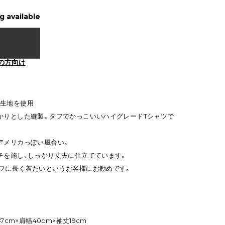
g available
の方向け
ド生地を使用
かりとした縫製。タフでかっこいいハイグレードTシャツで
アメリカっぽい風合い。
チを施し、しっかり丈夫に仕立てています。
フに長く着たいというお客様にお勧めです。
7cm×肩幅40cm×袖丈19cm