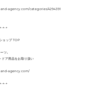
m-and-agency.com/categories/4294391
+-+-+
ンショップ TOP
ーツ、
トドア用品をお取り扱い
m-and-agency.com/
+-+-+