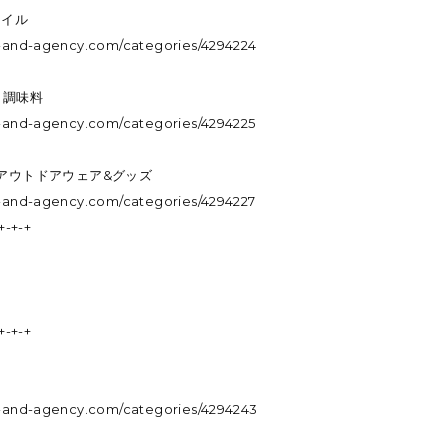
タイル
.m-and-agency.com/categories/4294224
・調味料
.m-and-agency.com/categories/4294225
・アウトドアウェア&グッズ
.m-and-agency.com/categories/4294227
+-+-+
+-+-+
.m-and-agency.com/categories/4294243