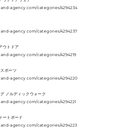
.m-and-agency.com/categories/4294234
.m-and-agency.com/categories/4294237
・アウトドア
m-and-agency.com/categories/4294219
ースポーツ
.m-and-agency.com/categories/4294220
ング ノルディックウォーク
m-and-agency.com/categories/4294221
スケートボード
.m-and-agency.com/categories/4294223