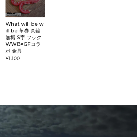
What will be w
ill be 革巻 真鍮
無垢 S字 フック
WWB×GFコラ
ボ 金具
¥1,100