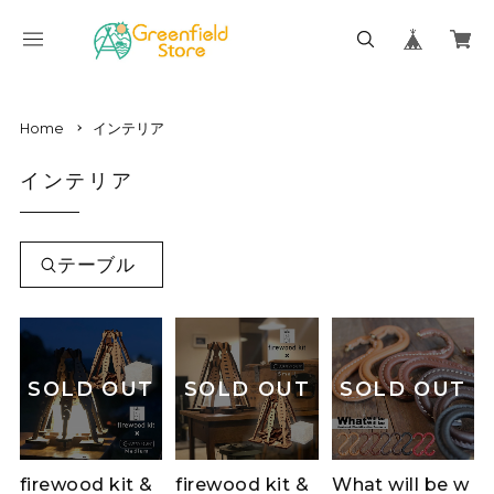
Home
インテリア
インテリア
テーブル
SOLD OUT
SOLD OUT
SOLD OUT
firewood kit &
firewood kit &
What will be w