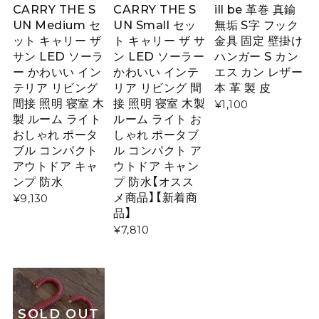
CARRY THE S
CARRY THE S
ill be 革巻 真鍮
UN Medium セ
UN Small セッ
無垢 S字 フック
ット キャリー ザ
ト キャリー ザ サ
金具 固定 壁掛け
サン LED ソーラ
ン LED ソーラー
ハンガー S カン
ー かわいい イン
かわいい インテ
エス カン レザー
テリア リビング
リア リビング 間
本 革 製 皮
間接 照明 寝室 木
接 照明 寝室 木製
¥1,100
製 ルーム ライト
ルーム ライト お
おしゃれ ポータ
しゃれ ポータブ
ブル コンパクト
ル コンパクト ア
アウトドア キャ
ウトドア キャン
ンプ 防水
プ 防水【オスス
メ商品】【新着商
¥9,130
品】
¥7,810
SOLD OUT