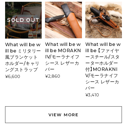
SOLD OUT
What will be w
What will be w
What will be w
ill be MORAKN
ill be 【ファイヤ
ill be ミリタリー
IV/モーラナイフ
ースチール/スタ
風ブランケット
シース レザーカ
ーターホルダー
ホルダー/キャリ
バー
付】MORAKNI
ングストラップ
V/モーラナイフ
¥2,860
¥6,600
シース レザーカ
バー
¥3,410
VIEW MORE