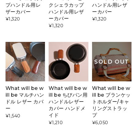
プハンドル用レ
クシェラカップ
ハンドル用レザ
ザーカバー
ハンドル用レザ
ーカバー
ーカバー
¥1,320
¥1,320
¥1,320
SOLD OUT
What will be w
What will be w
What will be w
ill be マルチハン
ill be ちびパン用
ill be ブランケッ
ドル レザー カバ
ハンドルレザー
トホルダー/キャ
ー
カバー ハンドメ
リングストラッ
イド
プ
¥1,540
¥1,210
¥6,050