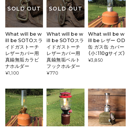
SOLD OUT
SOLD OUT
What will be w
What will be w
What will be w
ill be SOTOスラ
ill be SOTOスラ
ill be レザー OD
イドガストーチ
イドガストーチ
缶 ガス缶 カバー
レザーカバー用
レザーカバー用
（小：110gサイズ）
真鍮無垢カラビ
真鍮無垢ベルト
¥3,850
ナホルダー
フックホルダー
¥1,100
¥770