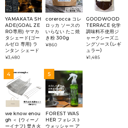
YAMAKATA SH
corerocca コレ
GOODWOOD
ADE(GOAL ZE
ロッカ ソースの
TERRACE 化学
RO専用) ヤマカ
いらない たこ焼
調味料不使用ジ
タシェード(ゴー
き粉 300g
ャークシーズニ
ルゼロ 専用) ラ
ングソース（レギ
¥860
ンタン シェード
ュラー）
¥3,480
¥1,485
we know enou
FOREST WAS
gh ＜ (ウィーノ
HER フォレスト
ーイナフ) 焚き火
ウォッシャー ア