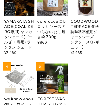
YAMAKATA SH
corerocca コレ
GOODWOOD
ADE(GOAL ZE
ロッカ ソースの
TERRACE 化学
RO専用) ヤマカ
いらない たこ焼
調味料不使用ジ
タシェード(ゴー
き粉 300g
ャークシーズニ
ルゼロ 専用) ラ
ングソース（レギ
¥860
ンタン シェード
ュラー）
¥3,480
¥1,485
we know enou
FOREST WAS
gh ＜ (ウィーノ
HER フォレスト