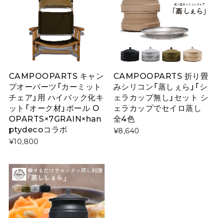
CAMPOOPARTS キャン
CAMPOOPARTS 折り畳
プオーパーツ「カーミット
みシリコン「蒸しぇら」「シ
チェア」用 ハイバック化キ
ェラカップ無し」セット シ
ット「オーク材」ポール O
ェラカップでセイロ蒸し
OPARTS×7GRAIN×han
全4色
ptydecoコラボ
¥8,640
¥10,800