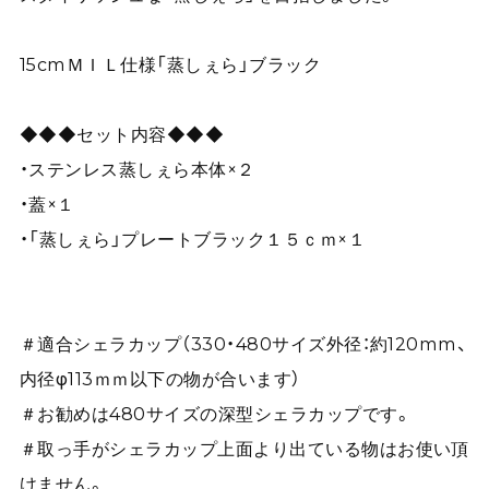
15cmＭＩＬ仕様「蒸しぇら」ブラック
◆◆◆セット内容◆◆◆
・ステンレス蒸しぇら本体×２
・蓋×１
・「蒸しぇら」プレートブラック１５ｃｍ×１
＃適合シェラカップ（330・480サイズ外径：約120mm、
内径φ113ｍｍ以下の物が合います）
＃お勧めは480サイズの深型シェラカップです。
＃取っ手がシェラカップ上面より出ている物はお使い頂
けません。