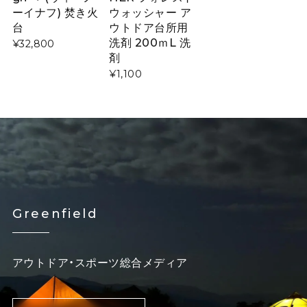
ーイナフ) 焚き火
ウォッシャー ア
台
ウトドア台所用
洗剤 200ｍL 洗
¥32,800
剤
¥1,100
Greenfield
アウトドア・スポーツ総合メディア