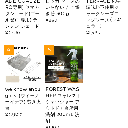
ADE(GOAL ZE
ロッカ ソースの
TERRACE 化学
RO専用) ヤマカ
いらない たこ焼
調味料不使用ジ
タシェード(ゴー
き粉 300g
ャークシーズニ
ルゼロ 専用) ラ
ングソース（レギ
¥860
ンタン シェード
ュラー）
¥3,480
¥1,485
we know enou
FOREST WAS
gh ＜ (ウィーノ
HER フォレスト
ーイナフ) 焚き火
ウォッシャー ア
台
ウトドア台所用
洗剤 200ｍL 洗
¥32,800
剤
¥1,100