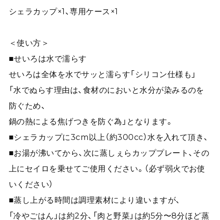
シェラカップ×1、専用ケース×1
＜使い方＞
■せいろは水で濡らす
せいろは全体を水でサッと濡らす「シリコン仕様も」
「水でぬらす理由は、食材のにおいと水分が染みるのを
防ぐため、
鍋の熱による焦げつきを防ぐ為」となります。
■シェラカップに3cm以上（約300cc）水を入れて頂き、
■お湯が沸いてから、次に蒸しぇらカッププレート、その
上にセイロを乗せてご使用ください。（必ず弱火でお使
いください）
■蒸し上がる時間は調理素材により違いますが、
「冷やごはん」は約2分、「肉と野菜」は約5分〜8分ほど蒸