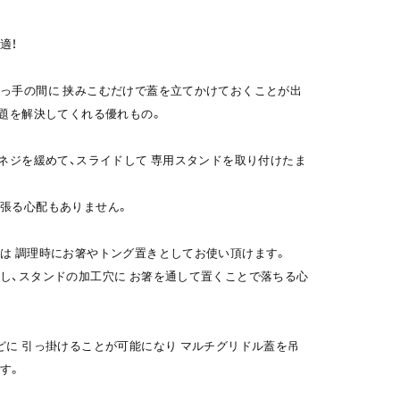
適！
っ手の間に 挟みこむだけで蓋を立てかけておくことが出
問題を解決してくれる優れもの。
のネジを緩めて、スライドして 専用スタンドを取り付けたま
張る心配もありません。
は 調理時にお箸やトング置きとしてお使い頂けます。
し、スタンドの加工穴に お箸を通して置くことで落ちる心
どに 引っ掛けることが可能になり マルチグリドル蓋を吊
す。