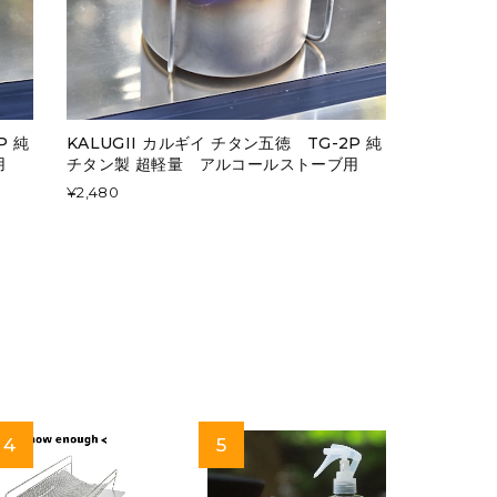
P 純
KALUGII カルギイ チタン五徳 TG-2P 純
用
チタン製 超軽量 アルコールストーブ用
¥2,480