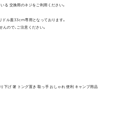
ている 交換用のネジをご利用ください。
リドル蓋33cm専用となっております。
ませんので、ご注意ください。
吊り下げ 箸 トング置き 取っ手 おしゃれ 便利 キャンプ用品