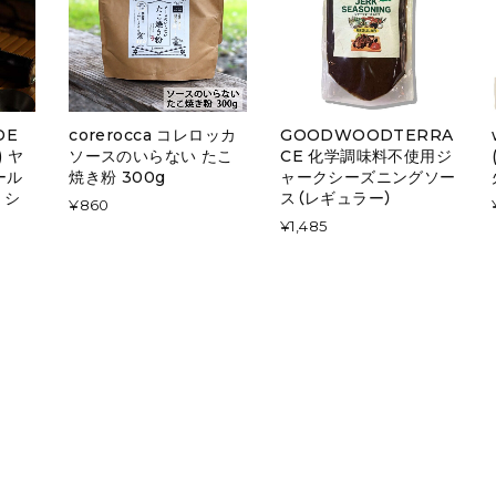
DE
corerocca コレロッカ
GOODWOODTERRA
) ヤ
ソースのいらない たこ
CE 化学調味料不使用ジ
ール
焼き粉 300g
ャークシーズニングソー
 シ
ス（レギュラー）
¥860
¥1,485