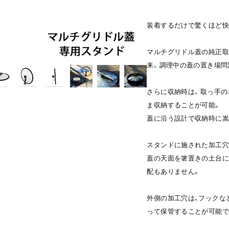
装着するだけで驚くほど快
マルチグリドル蓋の純正取
来、 調理中の蓋の置き場
さらに収納時は、 取っ手
ま収納することが可能。
蓋に沿う設計で収納時に嵩
スタンドに施された加工穴
蓋の天面を箸置きの土台に
配もありません。
外側の加工穴は、フックな
って保管することが可能で