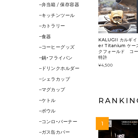
弁当箱 / 保存容器
キッチンツール
カトラリー
食器
KALUGII カルギイ U
er Titanium
コーヒーグッズ
クフォールド コー
特許
鍋・フライパン
¥4,500
ドリンクホルダー
シェラカップ
マグカップ
RANKIN
ケトル
ボウル
コンロ・バーナー
ガス缶カバー