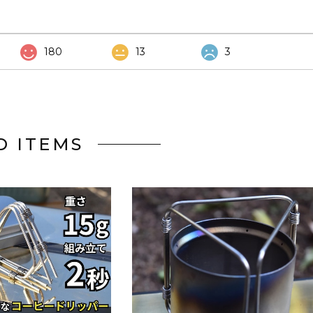
180
13
3
D ITEMS