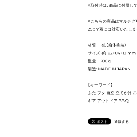
※取付時は、商品に付属し
※こちらの商品はマルチグ
29cm蓋には対応いたし
材質 ：鉄（粉体塗装）
サイズ：約182×84×13 mm
重量 ：80g
製造: MADE IN JAPAN
【キーワード】
ふた フタ 自立 立てかけ 
ギア アウトドア BBQ
通報する