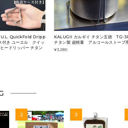
.L. QuickFold Dripp
KALUGII カルギイ チタン五徳 TG-3
 ケース付き ユーエル クイッ
チタン製 超軽量 アルコールストーブ
ヒードリッパー チタン
¥3,280
G