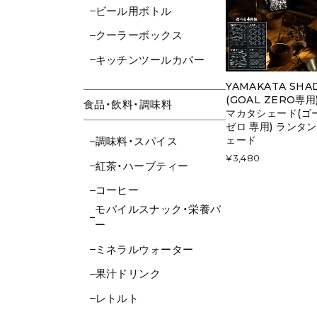
ビール用ボトル
クーラーボックス
キッチンツールカバー
YAMAKATA SHA
(GOAL ZERO専用
食品・飲料・調味料
マカタシェード(ゴ
ゼロ 専用) ランタン
ェード
調味料・スパイス
¥3,480
紅茶・ハーブティー
コーヒー
モバイルスナック・栄養バ
ー
ミネラルウォーター
果汁ドリンク
レトルト