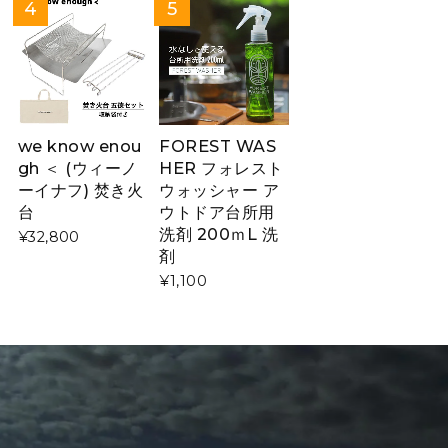
we know enou
FOREST WAS
gh ＜ (ウィーノ
HER フォレスト
ーイナフ) 焚き火
ウォッシャー ア
台
ウトドア台所用
洗剤 200ｍL 洗
¥32,800
剤
¥1,100