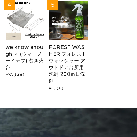
we know enou
FOREST WAS
gh ＜ (ウィーノ
HER フォレスト
ーイナフ) 焚き火
ウォッシャー ア
台
ウトドア台所用
洗剤 200ｍL 洗
¥32,800
剤
¥1,100