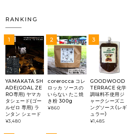
RANKING
YAMAKATA SH
corerocca コレ
GOODWOOD
ADE(GOAL ZE
ロッカ ソースの
TERRACE 化学
RO専用) ヤマカ
いらない たこ焼
調味料不使用ジ
タシェード(ゴー
き粉 300g
ャークシーズニ
ルゼロ 専用) ラ
ングソース（レギ
¥860
ンタン シェード
ュラー）
¥3,480
¥1,485