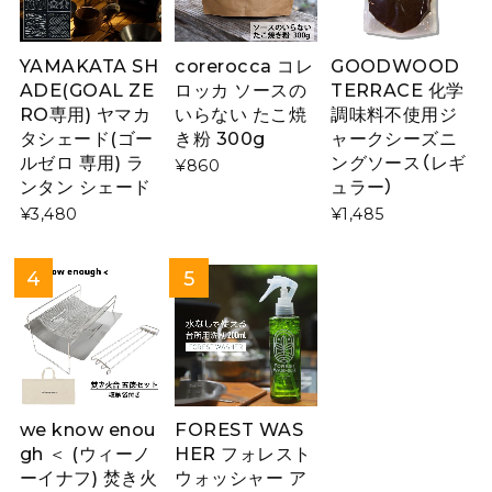
YAMAKATA SH
corerocca コレ
GOODWOOD
ADE(GOAL ZE
ロッカ ソースの
TERRACE 化学
RO専用) ヤマカ
いらない たこ焼
調味料不使用ジ
タシェード(ゴー
き粉 300g
ャークシーズニ
ルゼロ 専用) ラ
ングソース（レギ
¥860
ンタン シェード
ュラー）
¥3,480
¥1,485
we know enou
FOREST WAS
gh ＜ (ウィーノ
HER フォレスト
ーイナフ) 焚き火
ウォッシャー ア