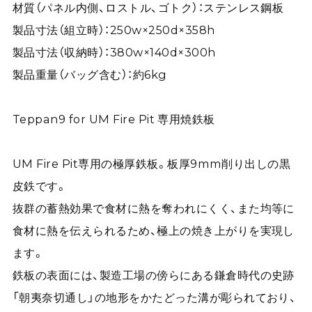
材質（パネル内側、ロストル、ゴトク）：ステンレス鋼板
製品寸法（組立時）：250w×250d×358h
製品寸法（収納時）：380w×140d×300h
製品重量（バッグ含む）：約6kg
Teppan9 for UM Fire Pit 専用焼鉄板
UM Fire Pit専用の極厚鉄板。板厚9mm削り出しの黒
皮鉄です。
抜群の蓄熱効果で食材に熱を奪われにくく、また均等に
食材に熱を伝えられるため、極上の焼き上がりを実現し
ます。
鉄板の表面には、製造工場の傍らにある鎌倉時代の史跡
「朝夷奈切通し」の地形をかたどった溝が彫られており、