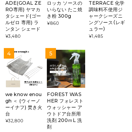
ADE(GOAL ZE
ロッカ ソースの
TERRACE 化学
RO専用) ヤマカ
いらない たこ焼
調味料不使用ジ
タシェード(ゴー
き粉 300g
ャークシーズニ
ルゼロ 専用) ラ
ングソース（レギ
¥860
ンタン シェード
ュラー）
¥3,480
¥1,485
we know enou
FOREST WAS
gh ＜ (ウィーノ
HER フォレスト
ーイナフ) 焚き火
ウォッシャー ア
台
ウトドア台所用
洗剤 200ｍL 洗
¥32,800
剤