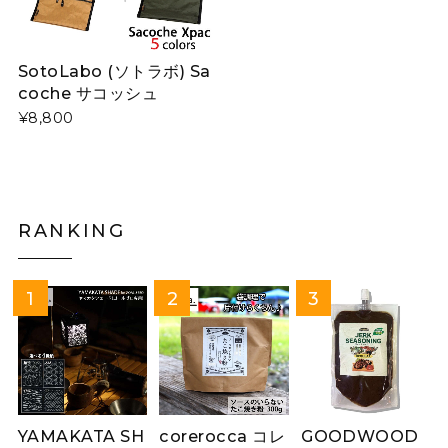
SotoLabo (ソトラボ) Sa
coche サコッシュ
¥8,800
RANKING
YAMAKATA SH
corerocca コレ
GOODWOOD