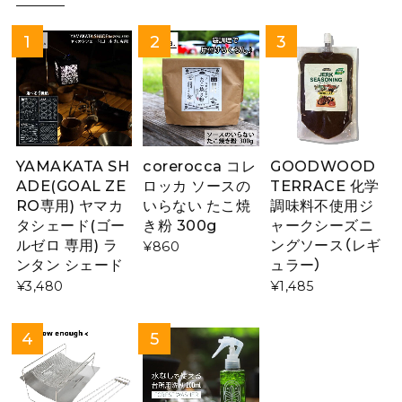
YAMAKATA SH
corerocca コレ
GOODWOOD
ADE(GOAL ZE
ロッカ ソースの
TERRACE 化学
RO専用) ヤマカ
いらない たこ焼
調味料不使用ジ
タシェード(ゴー
き粉 300g
ャークシーズニ
ルゼロ 専用) ラ
ングソース（レギ
¥860
ンタン シェード
ュラー）
¥3,480
¥1,485