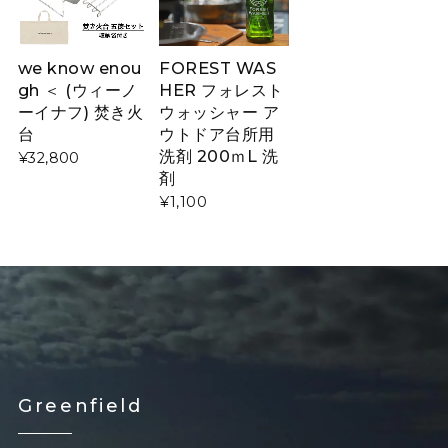
we know enou
FOREST WAS
gh ＜ (ウィーノ
HER フォレスト
ーイナフ) 焚き火
ウォッシャー ア
台
ウトドア台所用
洗剤 200ｍL 洗
¥32,800
剤
¥1,100
Greenfield