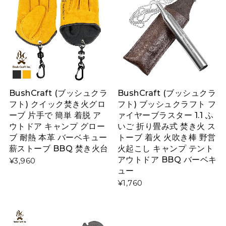
BushCraft (ブッシュクラ
BushCraft (ブッシュクラ
フト) クイック焚き火グロ
フト) ブッシュクラフト フ
ーブ 片手で 簡単 着脱 ア
ァイヤーブラスター 1.1 ふ
ウトドア キャンプ グロー
いご 折り畳み式 焚き火 ス
ブ 耐熱 本革 バーベキュー
トーブ 着火 火吹き棒 野営
薪ストーブ BBQ 焚き火台
火起こし キャンプ テント
アウトドア BBQ バーベキ
¥3,960
ュー
¥1,760