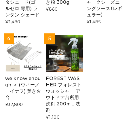
タシェード(ゴー
き粉 300g
ャークシーズニ
ルゼロ 専用) ラ
ングソース（レギ
¥860
ンタン シェード
ュラー）
¥3,480
¥1,485
we know enou
FOREST WAS
gh ＜ (ウィーノ
HER フォレスト
ーイナフ) 焚き火
ウォッシャー ア
台
ウトドア台所用
洗剤 200ｍL 洗
¥32,800
剤
¥1,100