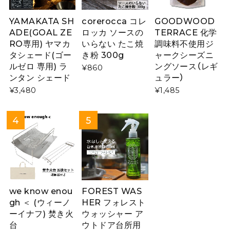
YAMAKATA SH
corerocca コレ
GOODWOOD
ADE(GOAL ZE
ロッカ ソースの
TERRACE 化学
RO専用) ヤマカ
いらない たこ焼
調味料不使用ジ
タシェード(ゴー
き粉 300g
ャークシーズニ
ルゼロ 専用) ラ
ングソース（レギ
¥860
ンタン シェード
ュラー）
¥3,480
¥1,485
we know enou
FOREST WAS
gh ＜ (ウィーノ
HER フォレスト
ーイナフ) 焚き火
ウォッシャー ア
台
ウトドア台所用