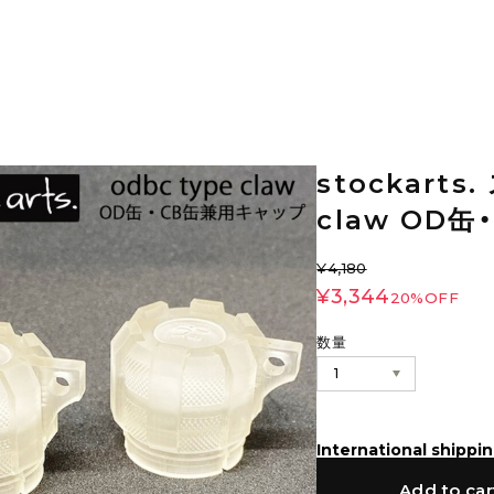
stockarts
claw OD
¥4,180
¥3,344
20%OFF
数量
International shippin
Add to car