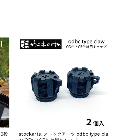
台3役
stockarts. ストックアーツ odbc type cla
w OD缶・CB缶兼用キャップ