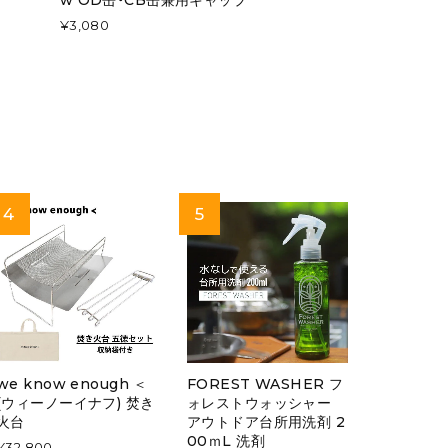
¥3,080
we know enough ＜
FOREST WASHER フ
(ウィーノーイナフ) 焚き
ォレストウォッシャー
火台
アウトドア台所用洗剤 2
00ｍL 洗剤
¥32,800