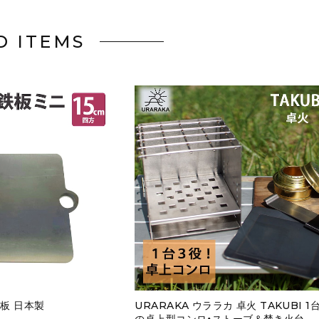
D ITEMS
板 日本製
URARAKA ウララカ 卓火 TAKUBI 1
の卓上型コンロ・ストーブ＆焚き火台