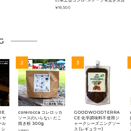
¥16,500
G
DE
corerocca コレロッカ
GOODWOODTERRA
) ヤ
ソースのいらない たこ
CE 化学調味料不使用ジ
ール
焼き粉 300g
ャークシーズニングソー
 シ
ス（レギュラー）
¥860