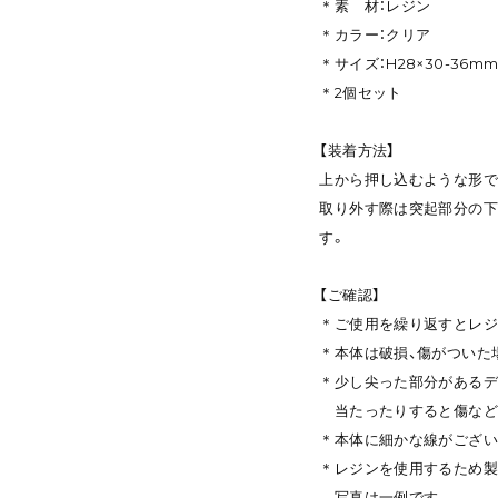
＊素 材：レジン
＊カラー：クリア
＊サイズ：H28×30-36m
＊2個セット
【装着方法】
上から押し込むような形で
取り外す際は突起部分の下
す。
【ご確認】
＊ご使用を繰り返すとレジ
＊本体は破損、傷がついた
＊少し尖った部分があるデ
当たったりすると傷など
＊本体に細かな線がござい
＊レジンを使用するため製
写真は一例です。