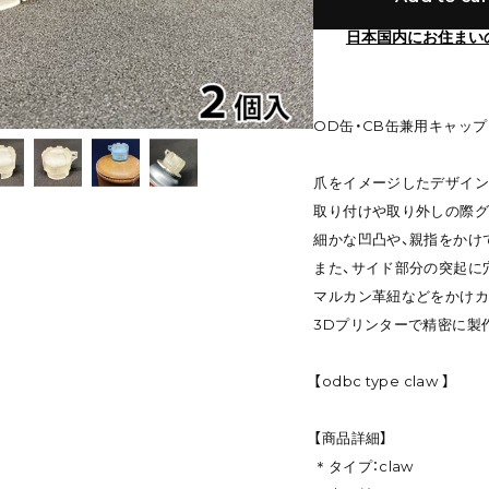
日本国内にお住まい
OD缶・CB缶兼用キャップ
爪をイメージしたデザイン
取り付けや取り外しの際
細かな凹凸や、親指をかけ
また、サイド部分の突起に
マルカン革紐などをかけカ
3Dプリンターで精密に製
【odbc type claw 】
【商品詳細】
＊タイプ：claw