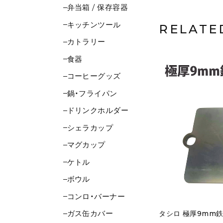
弁当箱 / 保存容器
キッチンツール
RELATE
カトラリー
食器
コーヒーグッズ
鍋・フライパン
ドリンクホルダー
シェラカップ
マグカップ
ケトル
ボウル
コンロ・バーナー
ガス缶カバー
タシロ 極厚9mm鉄