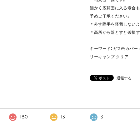
細かく広範囲に入る場合も
予めご了承ください。
＊外す際手を怪我しないよ
＊高所から落とすと破損す
キーワード：ガス缶カバー 
リーキャンプ クリア
通報する
180
13
3