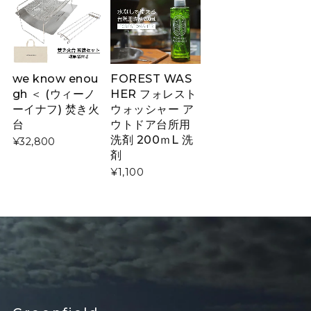
we know enou
FOREST WAS
gh ＜ (ウィーノ
HER フォレスト
ーイナフ) 焚き火
ウォッシャー ア
台
ウトドア台所用
洗剤 200ｍL 洗
¥32,800
剤
¥1,100