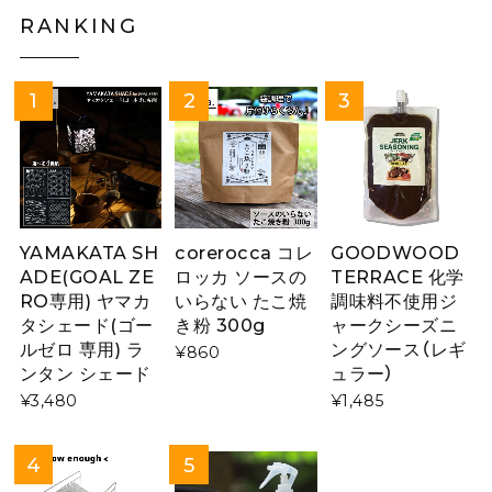
RANKING
YAMAKATA SH
corerocca コレ
GOODWOOD
ADE(GOAL ZE
ロッカ ソースの
TERRACE 化学
RO専用) ヤマカ
いらない たこ焼
調味料不使用ジ
タシェード(ゴー
き粉 300g
ャークシーズニ
ルゼロ 専用) ラ
ングソース（レギ
¥860
ンタン シェード
ュラー）
¥3,480
¥1,485