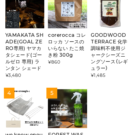
YAMAKATA SH
corerocca コレ
GOODWOOD
ADE(GOAL ZE
ロッカ ソースの
TERRACE 化学
RO専用) ヤマカ
いらない たこ焼
調味料不使用ジ
タシェード(ゴー
き粉 300g
ャークシーズニ
ルゼロ 専用) ラ
ングソース（レギ
¥860
ンタン シェード
ュラー）
¥3,480
¥1,485
we know enou
FOREST WAS