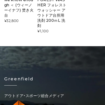
gh ＜ (ウィーノ
HER フォレスト
ーイナフ) 焚き火
ウォッシャー ア
台
ウトドア台所用
洗剤 200ｍL 洗
¥32,800
剤
¥1,100
Greenfield
アウトドア・スポーツ総合メディア