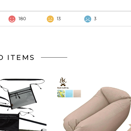
180
13
3
D ITEMS