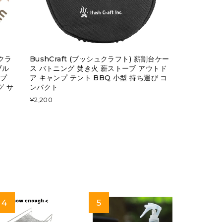
ークラ
BushCraft (ブッシュクラフト) 薪割台ケー
ブル
ス バトニング 焚き火 薪ストーブ アウトド
ンプ
ア キャンプ テント BBQ 小型 持ち運び コ
グ サ
ンパクト
¥2,200