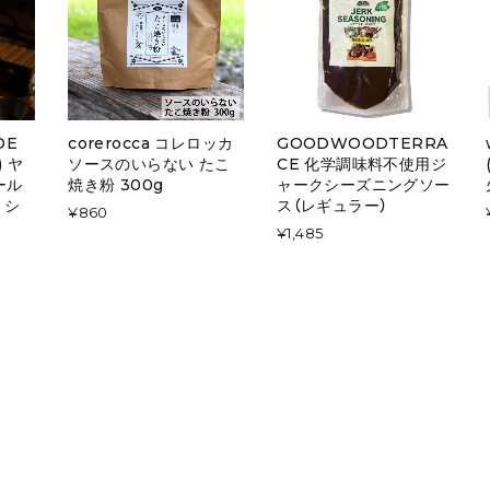
DE
corerocca コレロッカ
GOODWOODTERRA
) ヤ
ソースのいらない たこ
CE 化学調味料不使用ジ
ール
焼き粉 300g
ャークシーズニングソー
 シ
ス（レギュラー）
¥860
¥1,485