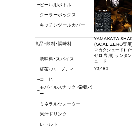
ビール用ボトル
クーラーボックス
キッチンツールカバー
YAMAKATA SHA
食品・飲料・調味料
(GOAL ZERO専用
マカタシェード(ゴ
ゼロ 専用) ランタン
調味料・スパイス
ェード
¥3,480
紅茶・ハーブティー
コーヒー
モバイルスナック・栄養バ
ー
ミネラルウォーター
果汁ドリンク
レトルト