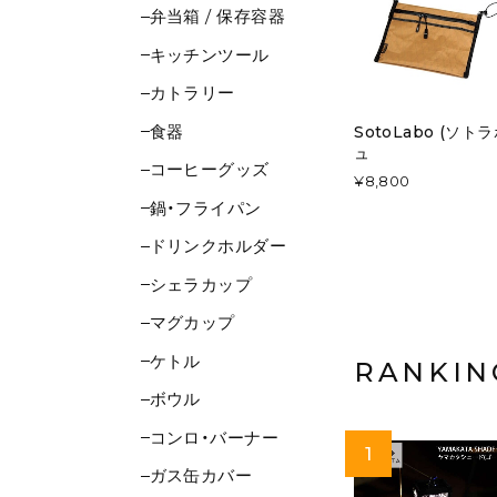
弁当箱 / 保存容器
キッチンツール
カトラリー
食器
SotoLabo (ソトラ
ュ
コーヒーグッズ
¥8,800
鍋・フライパン
ドリンクホルダー
シェラカップ
マグカップ
ケトル
RANKIN
ボウル
コンロ・バーナー
ガス缶カバー