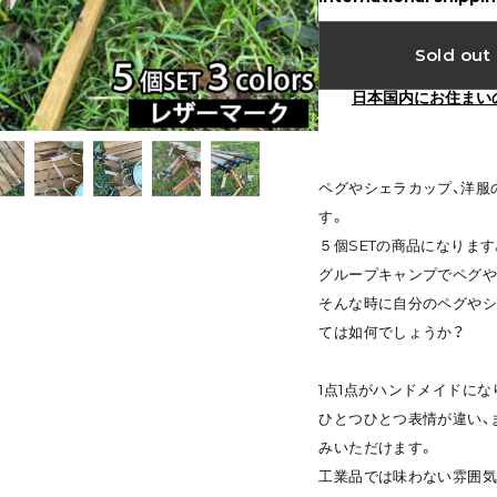
Sold out
日本国内にお住まい
ペグやシェラカップ、洋服
す。
５個SETの商品になります
グループキャンプでペグや
そんな時に自分のペグや
ては如何でしょうか？
1点1点がハンドメイドにな
ひとつひとつ表情が違い、
みいただけます。
工業品では味わない雰囲気