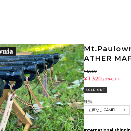
Mt.Paulo
ATHER M
¥1,650
¥1,320
20%OFF
SOLD OUT
種類
International shippin