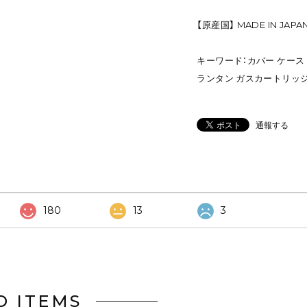
【原産国】 MADE IN JAPA
キーワード：カバー ケース
ランタン ガスカートリッ
通報する
180
13
3
D ITEMS