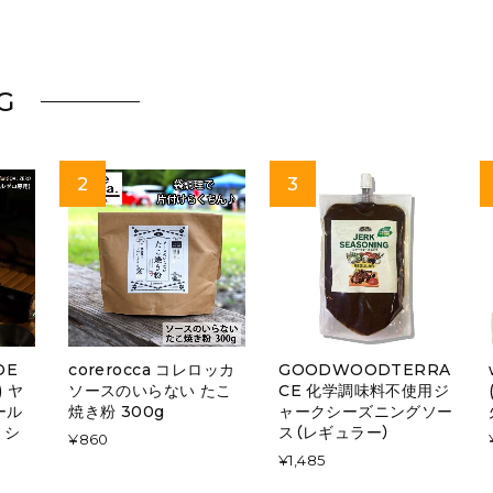
G
DE
corerocca コレロッカ
GOODWOODTERRA
) ヤ
ソースのいらない たこ
CE 化学調味料不使用ジ
ール
焼き粉 300g
ャークシーズニングソー
 シ
ス（レギュラー）
¥860
¥1,485