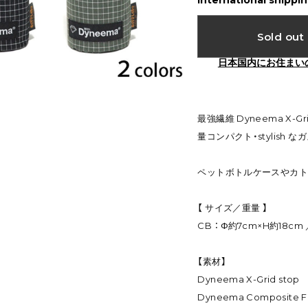
International shippin
Sold out
日本国内にお住まい
最強繊維 Dyneema X-Gr
量コンパクト・stylish
ペットボトルケースやカト
【 サイズ／重量 】
CB ： Φ約7cm×H約18cm 
【素材】
Dyneema X-Grid sto
Dyneema Composite F