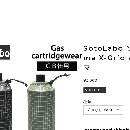
SotoLabo 
ma X-Gri
マ
¥3,300
SOLD OUT
種類