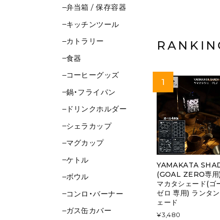
弁当箱 / 保存容器
キッチンツール
カトラリー
RANKIN
食器
コーヒーグッズ
鍋・フライパン
ドリンクホルダー
シェラカップ
マグカップ
ケトル
YAMAKATA SHA
(GOAL ZERO専用
ボウル
マカタシェード(ゴ
ゼロ 専用) ランタン
コンロ・バーナー
ェード
ガス缶カバー
¥3,480