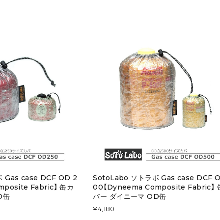
 Gas case DCF OD 2
SotoLabo ソトラボ Gas case DCF O
posite Fabric】 缶カ
00【Dyneema Composite Fabric】
D缶
バー ダイニーマ OD缶
¥4,180