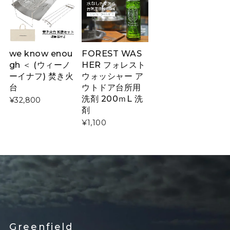
we know enou
FOREST WAS
gh ＜ (ウィーノ
HER フォレスト
ーイナフ) 焚き火
ウォッシャー ア
台
ウトドア台所用
洗剤 200ｍL 洗
¥32,800
剤
¥1,100
Greenfield