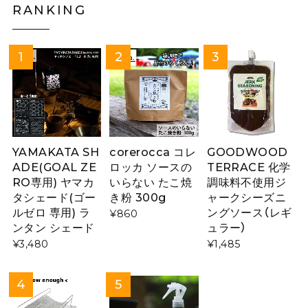
RANKING
YAMAKATA SH
corerocca コレ
GOODWOOD
ADE(GOAL ZE
ロッカ ソースの
TERRACE 化学
RO専用) ヤマカ
いらない たこ焼
調味料不使用ジ
タシェード(ゴー
き粉 300g
ャークシーズニ
ルゼロ 専用) ラ
ングソース（レギ
¥860
ンタン シェード
ュラー）
¥3,480
¥1,485