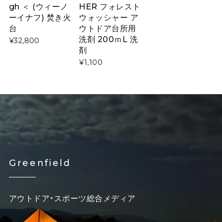
gh ＜ (ウィーノ
HER フォレスト
ーイナフ) 焚き火
ウォッシャー ア
台
ウトドア台所用
洗剤 200ｍL 洗
¥32,800
剤
¥1,100
Greenfield
アウトドア・スポーツ総合メディア