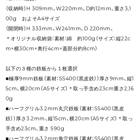
（収納時）H 309mm、W220mm、D約12mm、重さ3,1
00g およそA4サイズ
（開閉時）H 333mm、W241mm、D 220mm、
＊オリジナル収納袋：素材：綿 約100g（サイズ：縦22c
m×横30cm×奥行4cm×蓋部分約8cm）
以下の３種の鉄板から１枚選択
■極厚9mm鉄板（素材：SS400（黒皮鉄））厚さ9mm、縦1
5cm、横20cm（A5サイズ）＊取っ手含め23cm重さ2,16
0g
■ハーフグリル3.2mm丸穴鉄板（素材：SS400（黒皮
鉄））厚さ3.2mm、縦15cm、横20cm（A5サイズ）＊取っ
手含め23cm、重さ 590g
■ハーフグリル3.2mm角穴鉄板（素材：SS400（黒皮