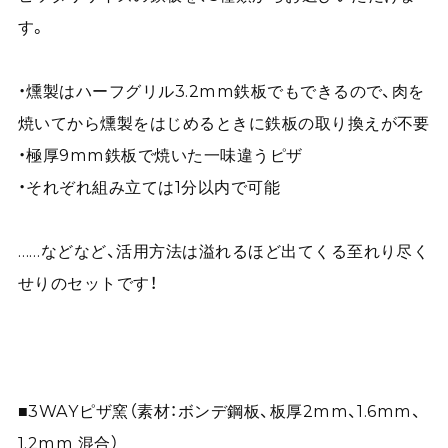
す。
・燻製はハーフグリル3.2mm鉄板でもできるので、肉を
焼いてから燻製をはじめるときに鉄板の取り換えが不要
・極厚9mm鉄板で焼いた一味違うピザ
・それぞれ組み立ては1分以内で可能
……などなど、活用方法は溢れるほど出てくる至れり尽く
せりのセットです！
■3WAYピザ窯（素材：ボンデ鋼板、板厚2mm、1.6mm、
1.2mm 混合）