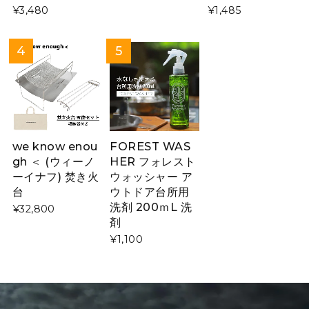
¥3,480
¥1,485
we know enou
FOREST WAS
gh ＜ (ウィーノ
HER フォレスト
ーイナフ) 焚き火
ウォッシャー ア
台
ウトドア台所用
洗剤 200ｍL 洗
¥32,800
剤
¥1,100