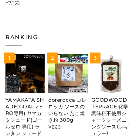
¥7,150
RANKING
YAMAKATA SH
corerocca コレ
GOODWOOD
ADE(GOAL ZE
ロッカ ソースの
TERRACE 化学
RO専用) ヤマカ
いらない たこ焼
調味料不使用ジ
タシェード(ゴー
き粉 300g
ャークシーズニ
ルゼロ 専用) ラ
ングソース（レギ
¥860
ンタン シェード
ュラー）