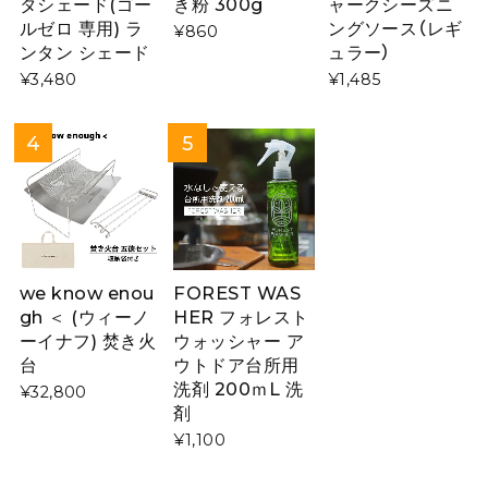
タシェード(ゴー
き粉 300g
ャークシーズニ
ルゼロ 専用) ラ
ングソース（レギ
¥860
ンタン シェード
ュラー）
¥3,480
¥1,485
we know enou
FOREST WAS
gh ＜ (ウィーノ
HER フォレスト
ーイナフ) 焚き火
ウォッシャー ア
台
ウトドア台所用
洗剤 200ｍL 洗
¥32,800
剤
¥1,100