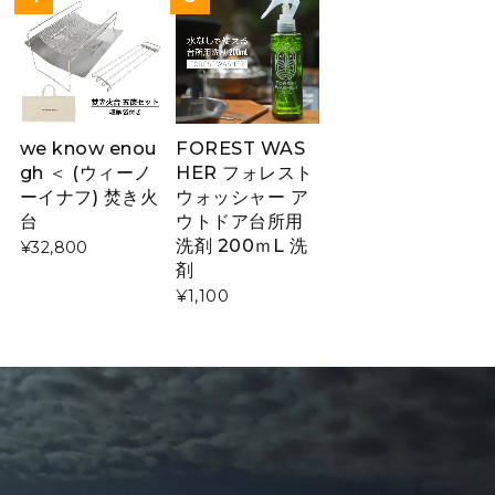
we know enou
FOREST WAS
gh ＜ (ウィーノ
HER フォレスト
ーイナフ) 焚き火
ウォッシャー ア
台
ウトドア台所用
洗剤 200ｍL 洗
¥32,800
剤
¥1,100