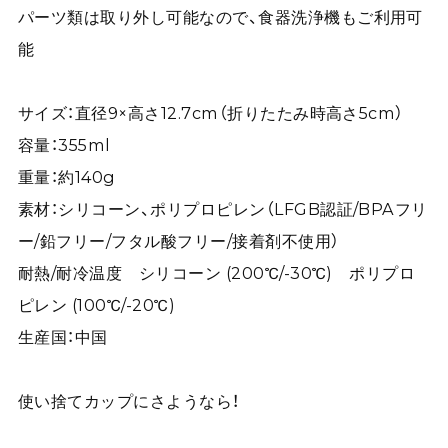
パーツ類は取り外し可能なので、食器洗浄機もご利用可
能
サイズ：直径9×高さ12.7cm（折りたたみ時高さ5cm）
容量：355ml
重量：約140g
素材：シリコーン、ポリプロピレン（LFGB認証/BPAフリ
ー/鉛フリー/フタル酸フリー/接着剤不使用）
耐熱/耐冷温度 シリコーン (200℃/-30℃) ポリプロ
ピレン (100℃/-20℃)
生産国：中国
使い捨てカップにさようなら！