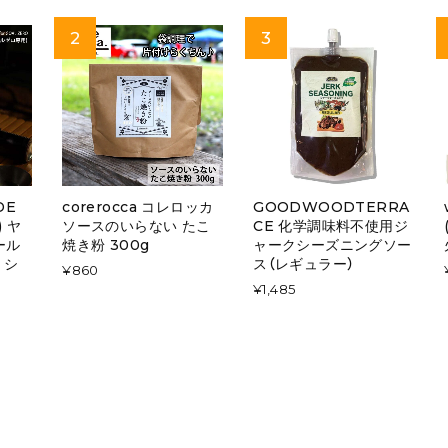
DE
corerocca コレロッカ
GOODWOODTERRA
) ヤ
ソースのいらない たこ
CE 化学調味料不使用ジ
ール
焼き粉 300g
ャークシーズニングソー
 シ
ス（レギュラー）
¥860
¥1,485