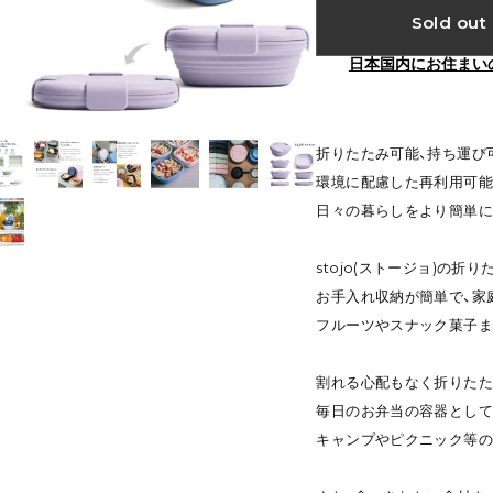
Sold out
日本国内にお住まい
折りたたみ可能、持ち運び可
環境に配慮した再利用可能
日々の暮らしをより簡単に
stojo(ストージョ)の折
お手入れ収納が簡単で、家
フルーツやスナック菓子ま
割れる心配もなく折りたた
毎日のお弁当の容器として
キャンプやピクニック等の