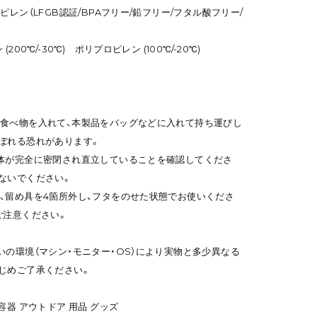
レン（LFGB認証/BPAフリー/鉛フリー/フタル酸フリー/
00℃/-30℃) ポリプロピレン (100℃/-20℃)
食べ物を入れて、本製品をバッグなどに入れて持ち運びし
ぼれる恐れがあります。
体が完全に密閉され直立していることを確認してくださ
ないでください。
、留め具を4箇所外し、フタをのせた状態でお使いくださ
ご注意ください。
いの環境（マシン・モニター・OS）により実物と多少異なる
じめご了承ください。
容器 アウトドア 用品 グッズ