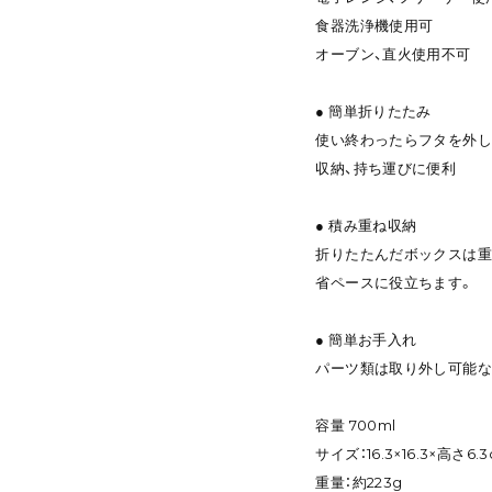
食器洗浄機使用可
オーブン、直火使用不可
● 簡単折りたたみ
使い終わったらフタを外し
収納、持ち運びに便利
● 積み重ね収納
折りたたんだボックスは重
省ペースに役立ちます。
● 簡単お手入れ
パーツ類は取り外し可能な
容量 700ml
サイズ：16.3×16.3×高さ
重量：約223g