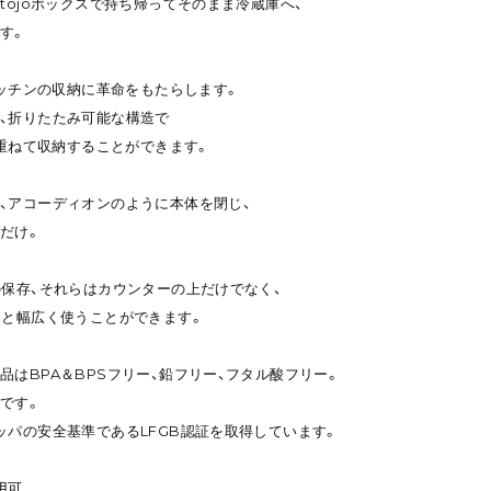
tojoボックスで持ち帰ってそのまま冷蔵庫へ、
す。
キッチンの収納に革命をもたらします。
、折りたたみ可能な構造で
み重ねて収納することができます。
、アコーディオンのように本体を閉じ、
だけ。
の保存、それらはカウンターの上だけでなく、
ジと幅広く使うことができます。
品はBPA＆BPSフリー、鉛フリー、フタル酸フリー。
です。
ッパの安全基準であるLFGB認証を取得しています。
用可