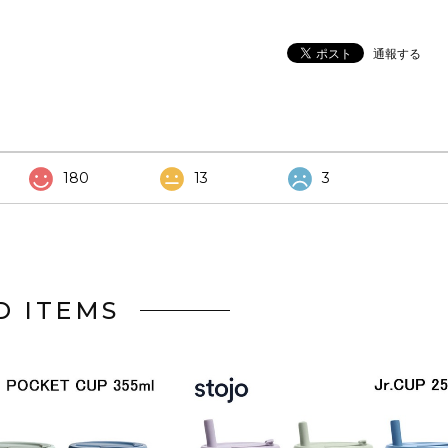
通報する
180
13
3
D ITEMS