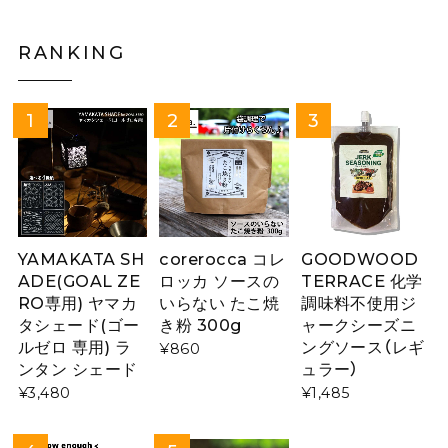
RANKING
YAMAKATA SH
corerocca コレ
GOODWOOD
ADE(GOAL ZE
ロッカ ソースの
TERRACE 化学
RO専用) ヤマカ
いらない たこ焼
調味料不使用ジ
タシェード(ゴー
き粉 300g
ャークシーズニ
ルゼロ 専用) ラ
ングソース（レギ
¥860
ンタン シェード
ュラー）
¥3,480
¥1,485