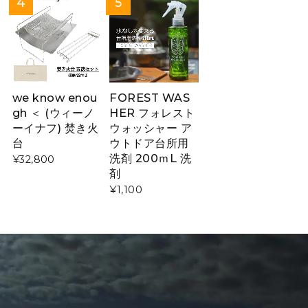
we know enou
FOREST WAS
gh ＜ (ウィーノ
HER フォレスト
ーイナフ) 焚き火
ウォッシャー ア
台
ウトドア台所用
洗剤 200ｍL 洗
¥32,800
剤
¥1,100