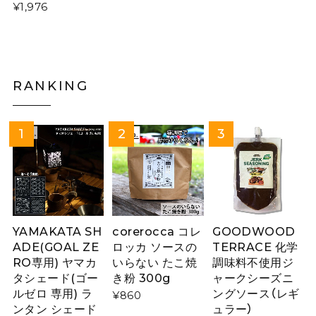
¥1,976
RANKING
YAMAKATA SH
corerocca コレ
GOODWOOD
ADE(GOAL ZE
ロッカ ソースの
TERRACE 化学
RO専用) ヤマカ
いらない たこ焼
調味料不使用ジ
タシェード(ゴー
き粉 300g
ャークシーズニ
ルゼロ 専用) ラ
ングソース（レギ
¥860
ンタン シェード
ュラー）