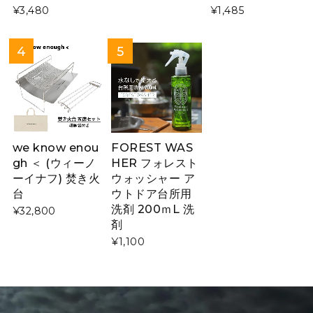
¥3,480
¥1,485
we know enou
FOREST WAS
gh ＜ (ウィーノ
HER フォレスト
ーイナフ) 焚き火
ウォッシャー ア
台
ウトドア台所用
洗剤 200ｍL 洗
¥32,800
剤
¥1,100