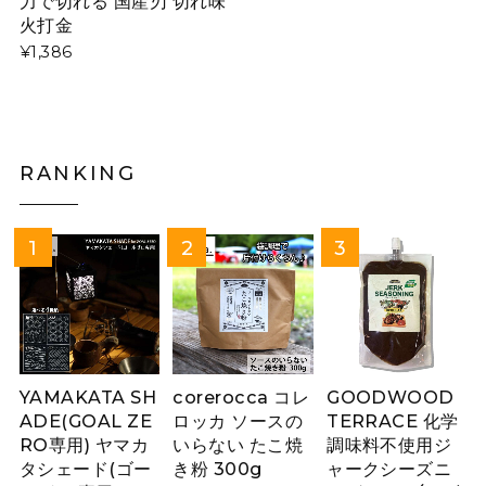
力で切れる 国産刃 切れ味
火打金
¥1,386
RANKING
YAMAKATA SH
corerocca コレ
GOODWOOD
ADE(GOAL ZE
ロッカ ソースの
TERRACE 化学
RO専用) ヤマカ
いらない たこ焼
調味料不使用ジ
タシェード(ゴー
き粉 300g
ャークシーズニ