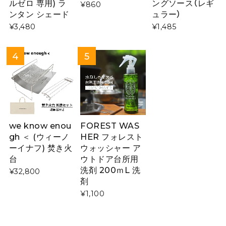
ルゼロ 専用) ラ
ングソース（レギ
¥860
ンタン シェード
ュラー）
¥3,480
¥1,485
we know enou
FOREST WAS
gh ＜ (ウィーノ
HER フォレスト
ーイナフ) 焚き火
ウォッシャー ア
台
ウトドア台所用
洗剤 200ｍL 洗
¥32,800
剤
¥1,100