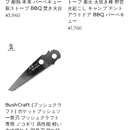
ブ 耐熱 本革 バーベキュー
トーブ 着火 火吹き棒 野営
薪ストーブ BBQ 焚き火台
火起こし キャンプ テント
アウトドア BBQ バーベキ
¥3,960
ュー
¥1,760
BushCraft (ブッシュクラ
フト) ポケットブッシュソ
ー替刃 ブッシュクラフト
専用 ノコギリ 高性能 軽い