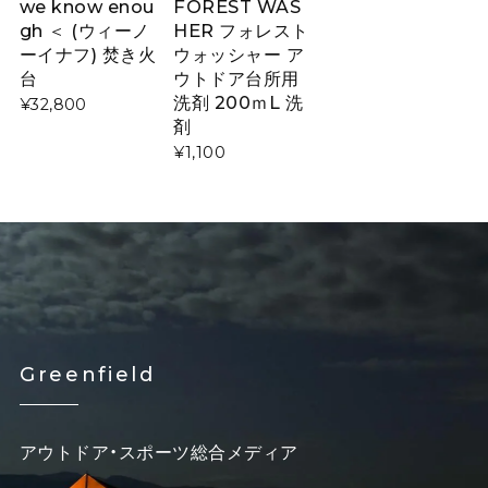
we know enou
FOREST WAS
gh ＜ (ウィーノ
HER フォレスト
ーイナフ) 焚き火
ウォッシャー ア
台
ウトドア台所用
洗剤 200ｍL 洗
¥32,800
剤
¥1,100
Greenfield
アウトドア・スポーツ総合メディア