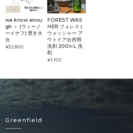
we know enou
FOREST WAS
gh ＜ (ウィーノ
HER フォレスト
ーイナフ) 焚き火
ウォッシャー ア
台
ウトドア台所用
洗剤 200ｍL 洗
¥32,800
剤
¥1,100
Greenfield