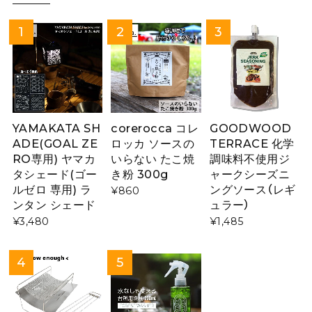
YAMAKATA SH
corerocca コレ
GOODWOOD
ADE(GOAL ZE
ロッカ ソースの
TERRACE 化学
RO専用) ヤマカ
いらない たこ焼
調味料不使用ジ
タシェード(ゴー
き粉 300g
ャークシーズニ
ルゼロ 専用) ラ
ングソース（レギ
¥860
ンタン シェード
ュラー）
¥3,480
¥1,485