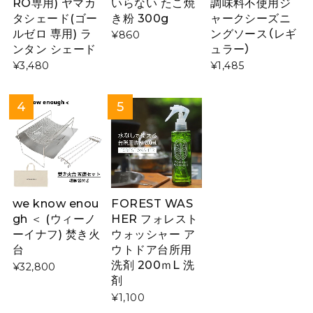
RO専用) ヤマカ
いらない たこ焼
調味料不使用ジ
タシェード(ゴー
き粉 300g
ャークシーズニ
ルゼロ 専用) ラ
ングソース（レギ
¥860
ンタン シェード
ュラー）
¥3,480
¥1,485
we know enou
FOREST WAS
gh ＜ (ウィーノ
HER フォレスト
ーイナフ) 焚き火
ウォッシャー ア
台
ウトドア台所用
洗剤 200ｍL 洗
¥32,800
剤
¥1,100