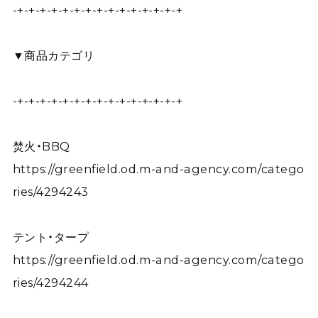
-+-+-+-+-+-+-+-+-+-+-+-+-+-+-+
▼商品カテゴリ
-+-+-+-+-+-+-+-+-+-+-+-+-+-+-+
焚火・BBQ
https://greenfield.od.m-and-agency.com/catego
ries/4294243
テント・タープ
https://greenfield.od.m-and-agency.com/catego
ries/4294244