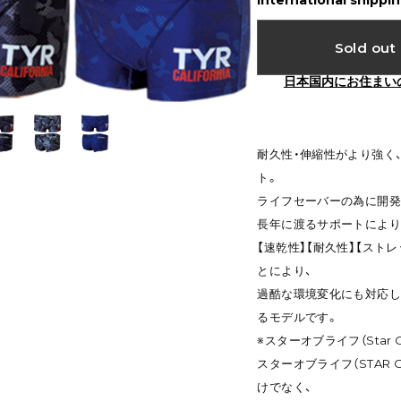
International shippin
Sold out
日本国内にお住まい
耐久性・伸縮性がより強く
ト。
ライフセーバーの為に開発
長年に渡るサポートにより
【速乾性】【耐久性】【スト
とにより、
過酷な環境変化にも対応し
るモデルです。
※スターオブライフ（Star O
スターオブライフ（STAR
けでなく、