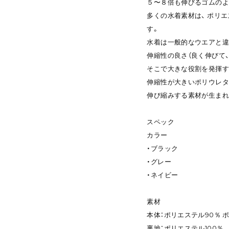
５〜８倍も伸びるゴムのよ
多くの水着素材は、 ポリ
す。
水着は一般的なウエアと違
伸縮性の良さ（良く伸びて
そこで大きな役割を発揮す
伸縮性が大きいポリウレタ
伸び縮みする素材が生まれ
スペック
カラー
・ブラック
・グレー
・ネイビー
素材
本体：ポリエステル90％ 
裏地：ポリエステル100％