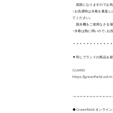
原因になりますのでお気
・お洗濯時は水着を裏返し
てください。
脱水機をご使用なさる場
・水着は熱に弱いので、お
＊＊＊＊＊＊＊＊＊＊＊
▼同じブランドの商品を
GUARD
https://greenfield.od.
-+-+-+-+-+-+-+-+-+-+-+-+-
◆Greenfield オンライ