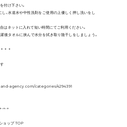
を付け下さい。
にし、水道水や中性洗剤をご使用の上優しく押し洗いをし
合はネットに入れて短い時間にてご利用ください。
洗濯後タオルに挟んで水分を拭き取り陰干しをしましょう。
＊＊＊＊
探す
m-and-agency.com/categories/4294391
+-+-+
ンショップ TOP