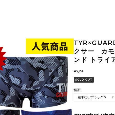
TYR×GU
クサー カモフ
ンド トライ
¥7,150
SOLD OUT
種類