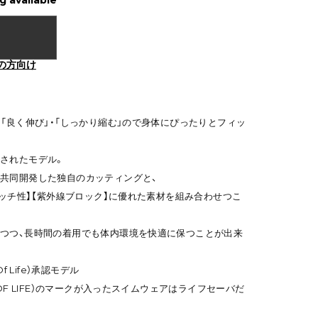
g available
の方向け
、「良く伸び」・「しっかり縮む」ので身体にぴったりとフィッ
されたモデル。
共同開発した独自のカッティングと、
レッチ性】【紫外線ブロック】に優れた素材を組み合わせつこ
つつ、長時間の着用でも体内環境を快適に保つことが出来
f Life）承認モデル
 OF LIFE）のマークが入ったスイムウェアはライフセーバだ