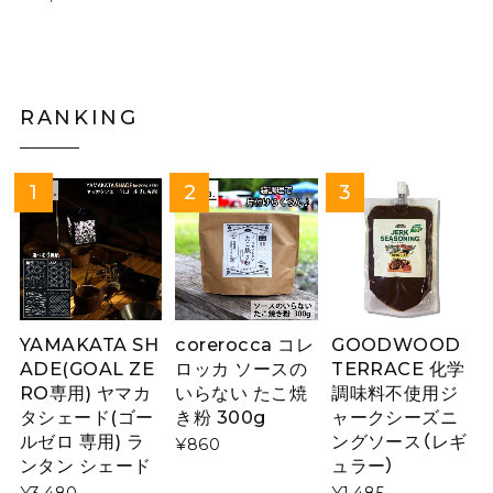
RANKING
YAMAKATA SH
corerocca コレ
GOODWOOD
ADE(GOAL ZE
ロッカ ソースの
TERRACE 化学
RO専用) ヤマカ
いらない たこ焼
調味料不使用ジ
タシェード(ゴー
き粉 300g
ャークシーズニ
ルゼロ 専用) ラ
ングソース（レギ
¥860
ンタン シェード
ュラー）
¥3,480
¥1,485