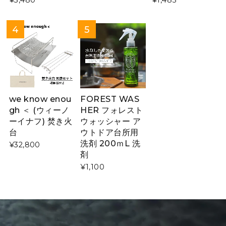
we know enou
FOREST WAS
gh ＜ (ウィーノ
HER フォレスト
ーイナフ) 焚き火
ウォッシャー ア
台
ウトドア台所用
洗剤 200ｍL 洗
¥32,800
剤
¥1,100