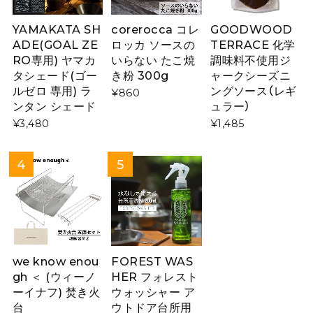
YAMAKATA SH
corerocca コレ
GOODWOOD
ADE(GOAL ZE
ロッカ ソースの
TERRACE 化学
RO専用) ヤマカ
いらない たこ焼
調味料不使用ジ
タシェード(ゴー
き粉 300g
ャークシーズニ
ルゼロ 専用) ラ
ングソース（レギ
¥860
ンタン シェード
ュラー）
¥3,480
¥1,485
we know enou
FOREST WAS
gh ＜ (ウィーノ
HER フォレスト
ーイナフ) 焚き火
ウォッシャー ア
台
ウトドア台所用